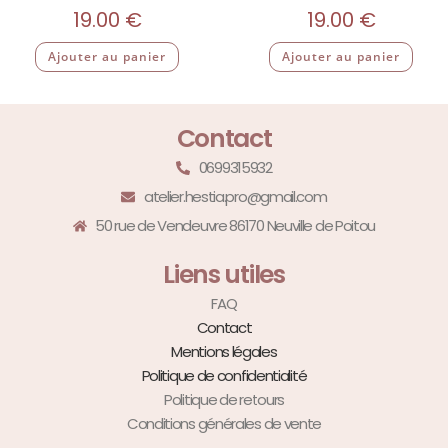
19.00
€
19.00
€
Ajouter au panier
Ajouter au panier
Contact
0699315932
atelier.hestia.pro@gmail.com
50 rue de Vendeuvre 86170 Neuville de Poitou
Liens utiles
FAQ
Contact
Mentions légales
Politique de confidentialité
Politique de retours
Conditions générales de vente