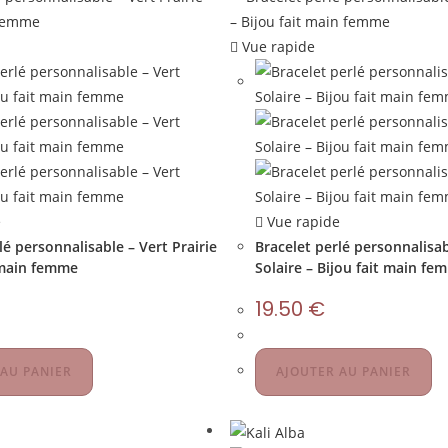
Vue rapide
e
Vue rapide
lé personnalisable – Vert Prairie
Bracelet perlé personnalisa
t main femme
Solaire – Bijou fait main fe
19.50
€
 AU PANIER
AJOUTER AU PANIER