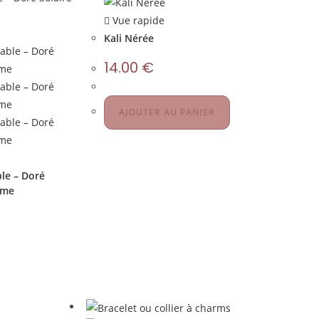
Vue rapide
Kali Nérée
14.00
€
AJOUTER AU PANIER
ble – Doré
mme