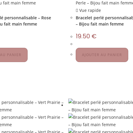
e
Vue rapide
lé personnalisable – Rose
Bracelet perlé personnalisab
ou fait main femme
– Bijou fait main femme
19.50
€
 AU PANIER
AJOUTER AU PANIER