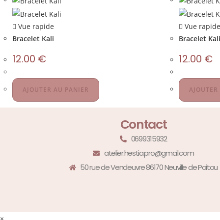
Vue rapide
Vue rapid
Bracelet Kali
Bracelet Kal
12.00
€
12.00
€
AJOUTER AU PANIER
AJOUTER
Contact
0699315932
atelier.hestia.pro@gmail.com
50 rue de Vendeuvre 86170 Neuville de Poitou
×