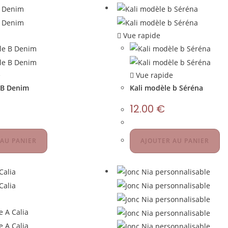
Vue rapide
e
Vue rapide
 B Denim
Kali modèle b Séréna
12.00
€
 AU PANIER
AJOUTER AU PANIER