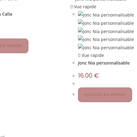
e
Vue rapide
A Calia
 AU PANIER
Vue rapide
Jonc Nia personnalisable
16.00
€
AJOUTER AU PANIER