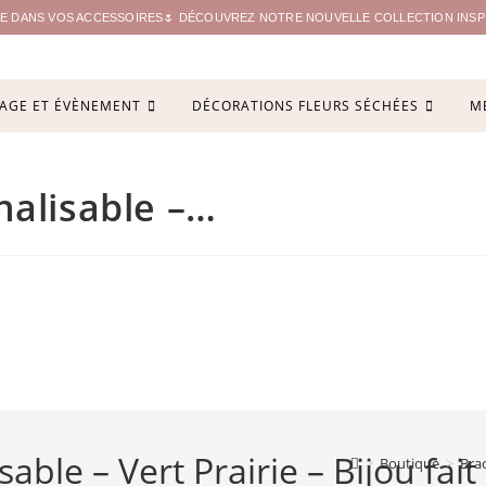
ITE DANS VOS ACCESSOIRES🌷 DÉCOUVREZ NOTRE NOUVELLE COLLECTION INSPIR
AGE ET ÉVÈNEMENT
DÉCORATIONS FLEURS SÉCHÉES
M
nalisable –…
sable – Vert Prairie – Bijou fa
>
Boutique
>
Brac