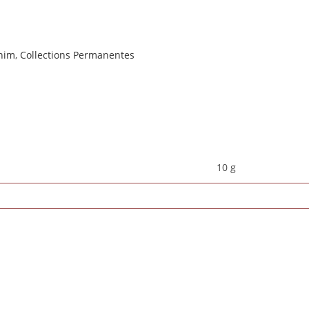
enim
,
Collections Permanentes
10 g