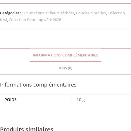
Catégories :
Bijoux résine et fleurs séchées
,
Boucles d'oreilles
,
Collection
Kiwi
,
Collection Printemps/Été 2026
INFORMATIONS COMPLÉMENTAIRES
AVIS (0)
Informations complémentaires
POIDS
10 g
Produits similaires