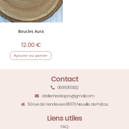
Boucles Aura
12.00
€
Ajouter au panier
Contact
0699315932
atelier.hestia.pro@gmail.com
50 rue de Vendeuvre 86170 Neuville de Poitou
Liens utiles
FAQ