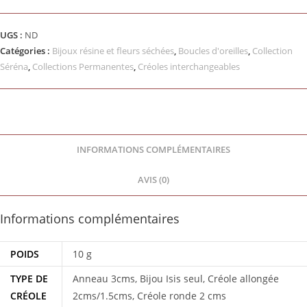
UGS :
ND
Catégories :
Bijoux résine et fleurs séchées
,
Boucles d'oreilles
,
Collection
Séréna
,
Collections Permanentes
,
Créoles interchangeables
INFORMATIONS COMPLÉMENTAIRES
AVIS (0)
Informations complémentaires
POIDS
10 g
TYPE DE
Anneau 3cms, Bijou Isis seul, Créole allongée
CRÉOLE
2cms/1.5cms, Créole ronde 2 cms