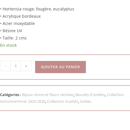
• Hortensia rouge, fougère, eucalyptus
• Acrylique bordeaux
• Acier inoxydable
• Résine UV
• Taille: 2 cms
En stock
-
+
AJOUTER AU PANIER
Catégories :
Bijoux résine et fleurs séchées
,
Boucles d'oreilles
,
Collection
Automne/Hiver 2025-2026
,
Collection Scarlett
,
Soldes