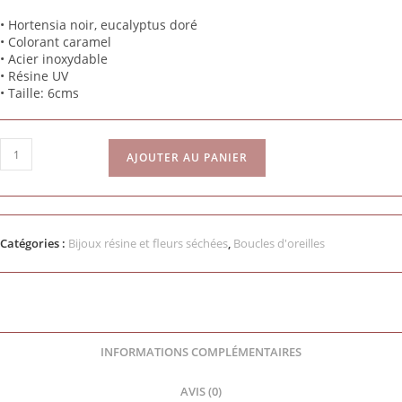
• Hortensia
noir, eucalyptus doré
•
Colorant caramel
• Acier inoxydable
• Résine UV
• Taille:
6
cms
AJOUTER AU PANIER
Catégories :
Bijoux résine et fleurs séchées
,
Boucles d'oreilles
INFORMATIONS COMPLÉMENTAIRES
AVIS (0)