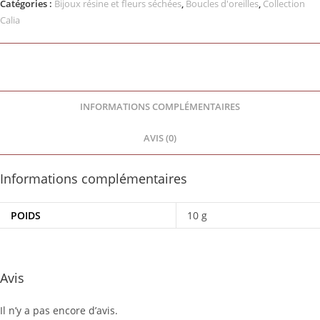
Catégories :
Bijoux résine et fleurs séchées
,
Boucles d'oreilles
,
Collection
Calia
INFORMATIONS COMPLÉMENTAIRES
AVIS (0)
Informations complémentaires
POIDS
10 g
Avis
Il n’y a pas encore d’avis.