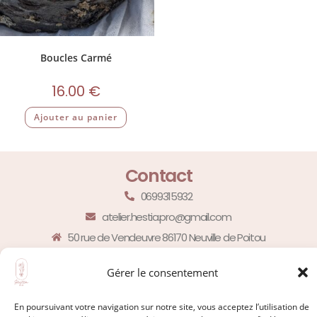
Boucles Carmé
16.00
€
Ajouter au panier
Contact
0699315932
atelier.hestia.pro@gmail.com
50 rue de Vendeuvre 86170 Neuville de Poitou
Liens utiles
Gérer le consentement
FAQ
En poursuivant votre navigation sur notre site, vous acceptez l’utilisation de
Contact