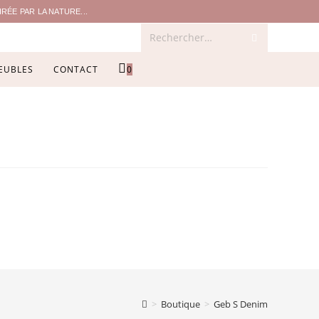
ÉE PAR LA NATURE...
Rechercher…
EUBLES
CONTACT
0
>
Boutique
>
Geb S Denim