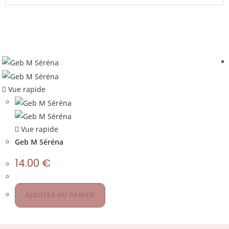
Vue rapide
Vue rapide
Geb M Séréna
14.00
€
AJOUTER AU PANIER