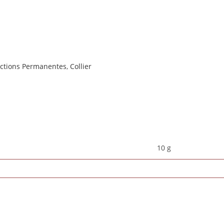
ections Permanentes
,
Collier
10 g