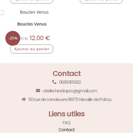
Boucles Venus
12.00
€
-25%
16.00
€
Ajouter au panier
Contact
0699315932
atelier.hestia.pro@gmail.com
50 rue de Vendeuvre 86170 Neuville de Poitou
Liens utiles
FAQ
Contact