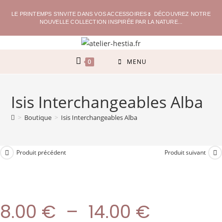
LE PRINTEMPS S'INVITE DANS VOS ACCESSOIRES🌷 DÉCOUVREZ NOTRE
NOUVELLE COLLECTION INSPIRÉE PAR LA NATURE...
0
MENU
Isis Interchangeables Alba
>
Boutique
>
Isis Interchangeables Alba
Produit précédent
Produit suivant
8.00
€
–
14.00
€