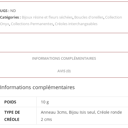
UGS :
ND
Catégories :
Bijoux résine et fleurs séchées
,
Boucles d'oreilles
,
Collection
Onyx
,
Collections Permanentes
,
Créoles interchangeables
INFORMATIONS COMPLÉMENTAIRES
AVIS (0)
Informations complémentaires
POIDS
10 g
TYPE DE
Anneau 3cms, Bijou Isis seul, Créole ronde
CRÉOLE
2 cms