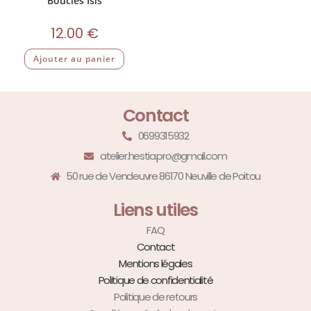
Boucles Isis
12.00
€
Ajouter au panier
Contact
0699315932
atelier.hestia.pro@gmail.com
50 rue de Vendeuvre 86170 Neuville de Poitou
Liens utiles
FAQ
Contact
Mentions légales
Politique de confidentialité
Politique de retours