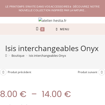
LE PRINTEMPS S'INVITE DANS VOS ACCESSOIRES🌷 DÉCOUVREZ NOTRE
NOUVELLE COLLECTION INSPIRÉE PAR LA NATURE...
0
MENU
Isis interchangeables Onyx
>
Boutique
>
Isis interchangeables Onyx
Produit précédent
Produit suivant
8.00
€
–
14.00
€