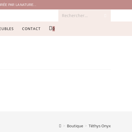
ÉE PAR LA NATURE...
Rechercher…
EUBLES
CONTACT
0
>
Boutique
>
Téthys Onyx