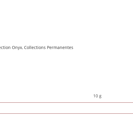
ection Onyx
,
Collections Permanentes
10 g