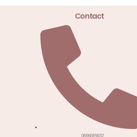
Contact
0699315932