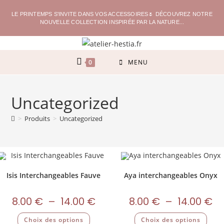
LE PRINTEMPS S'INVITE DANS VOS ACCESSOIRES🌷 DÉCOUVREZ NOTRE
NOUVELLE COLLECTION INSPIRÉE PAR LA NATURE...
0
MENU
Uncategorized
>
Produits
>
Uncategorized
Isis Interchangeables Fauve
Aya interchangeables Onyx
8.00
€
–
14.00
€
8.00
€
–
14.00
€
Choix des options
Choix des options