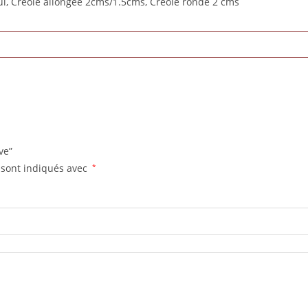
ul, Créole allongée 2cms/1.5cms, Créole ronde 2 cms
ve”
 sont indiqués avec
*