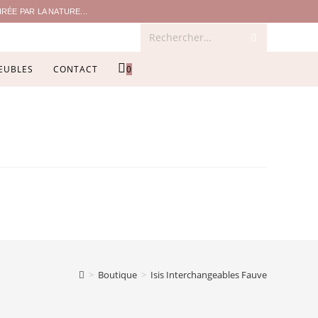
ÉE PAR LA NATURE...
Rechercher…
EUBLES
CONTACT
0
>
Boutique
>
Isis Interchangeables Fauve