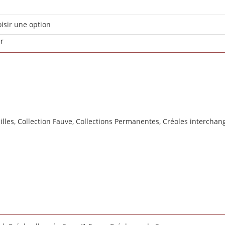
er
illes
,
Collection Fauve
,
Collections Permanentes
,
Créoles interchan