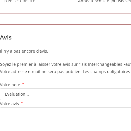
TYPE DE CRÉOLE
Anneau 3cms, Bijou Isis se
Avis
Il n’y a pas encore d’avis.
Soyez le premier à laisser votre avis sur “Isis Interchangeables Fau
Votre adresse e-mail ne sera pas publiée.
Les champs obligatoires
Votre note
*
Votre avis
*