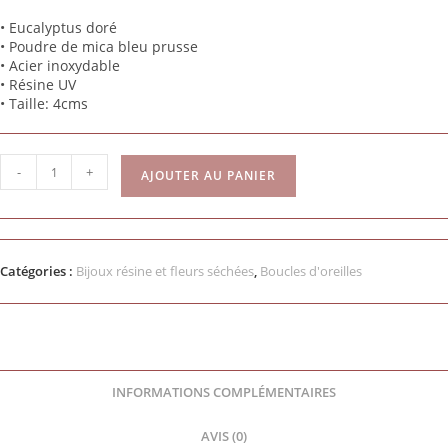
•
Eucalyptus doré
• Poudre de mica
bleu prusse
• Acier inoxydable
• Résine UV
• Taille:
4
cms
-
+
AJOUTER AU PANIER
Catégories :
Bijoux résine et fleurs séchées
,
Boucles d'oreilles
INFORMATIONS COMPLÉMENTAIRES
AVIS (0)