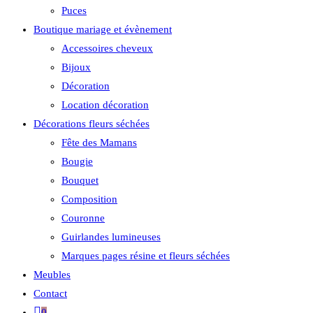
Puces
Boutique mariage et évènement
Accessoires cheveux
Bijoux
Décoration
Location décoration
Décorations fleurs séchées
Fête des Mamans
Bougie
Bouquet
Composition
Couronne
Guirlandes lumineuses
Marques pages résine et fleurs séchées
Meubles
Contact
0