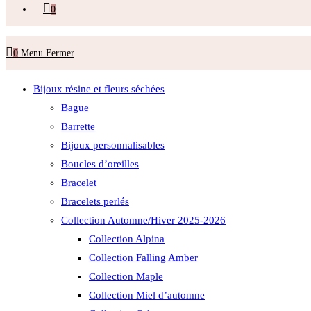
0
0
Menu
Fermer
Bijoux résine et fleurs séchées
Bague
Barrette
Bijoux personnalisables
Boucles d’oreilles
Bracelet
Bracelets perlés
Collection Automne/Hiver 2025-2026
Collection Alpina
Collection Falling Amber
Collection Maple
Collection Miel d’automne