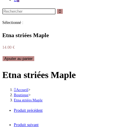
Sélectionné :
Etna striées Maple
14.00
€
Ajouter au panier
Etna striées Maple
Accueil
>
Boutique
>
Etna striées Maple
Produit précédent
Produit suivant