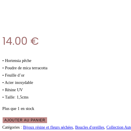
14.00
€
• Hortensia pêche
• Poudre de mica terracotta
• Feuille d’or
• Acier inoxydable
• Résine UV
• Taille: 1,5cms
Plus que 1 en stock
AJOUTER AU PANIER
Catégories :
Bijoux résine et fleurs séchées
,
Boucles d'oreilles
,
Collection Au