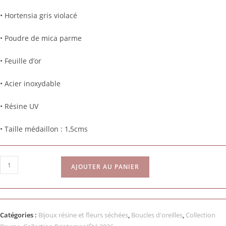
• Hortensia gris violacé
• Poudre de mica parme
• Feuille d’or
• Acier inoxydable
• Résine UV
• Taille médaillon : 1,5cms
AJOUTER AU PANIER
Catégories :
Bijoux résine et fleurs séchées
,
Boucles d'oreilles
,
Collection