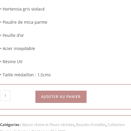
• Hortensia gris violacé
• Poudre de mica parme
• Feuille d’or
• Acier inoxydable
• Résine UV
• Taille médaillon : 1,5cms
AJOUTER AU PANIER
Catégories :
Bijoux résine et fleurs séchées
,
Boucles d'oreilles
,
Collection