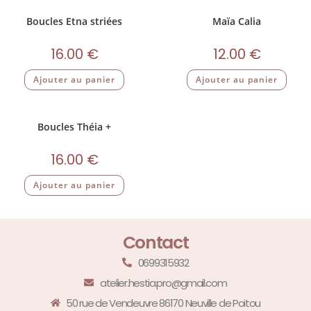
Boucles Etna striées
Maïa Calia
16.00
€
12.00
€
Ajouter au panier
Ajouter au panier
Boucles Théia +
16.00
€
Ajouter au panier
Contact
0699315932
atelier.hestia.pro@gmail.com
50 rue de Vendeuvre 86170 Neuville de Poitou