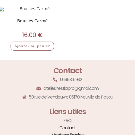
Boucles Carmé
16.00
€
Ajouter au panier
Contact
0699315932
atelier.hestia.pro@gmail.com
50 rue de Vendeuvre 86170 Neuville de Poitou
Liens utiles
FAQ
Contact
Mentions légales