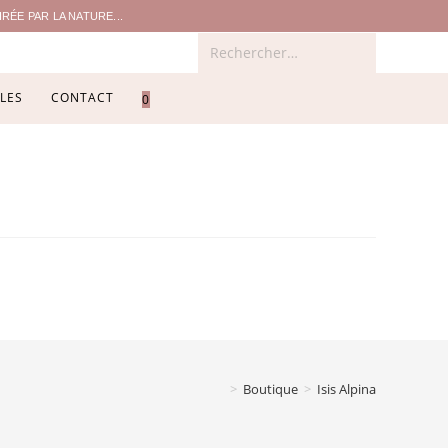
ÉE PAR LA NATURE...
Rechercher…
LES
CONTACT
0
>
Boutique
>
Isis Alpina