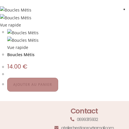
Vue rapide
Vue rapide
Boucles Métis
14.00
€
AJOUTER AU PANIER
Contact
0699315932
atelier.hestia.pro@gmail.com