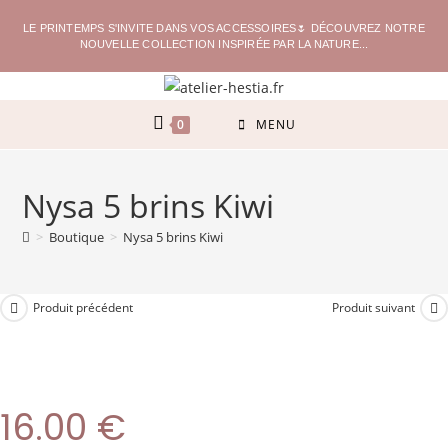
LE PRINTEMPS S'INVITE DANS VOS ACCESSOIRES🌷 DÉCOUVREZ NOTRE
NOUVELLE COLLECTION INSPIRÉE PAR LA NATURE...
0
MENU
Nysa 5 brins Kiwi
>
Boutique
>
Nysa 5 brins Kiwi
Produit précédent
Produit suivant
16.00
€