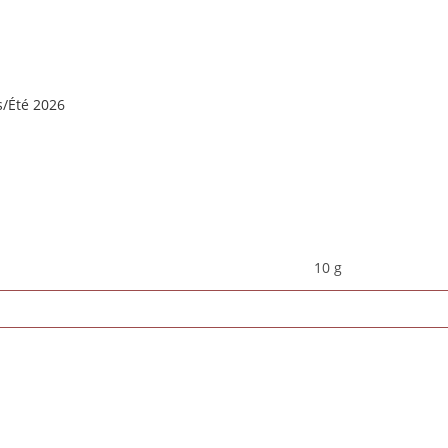
s/Été 2026
10 g