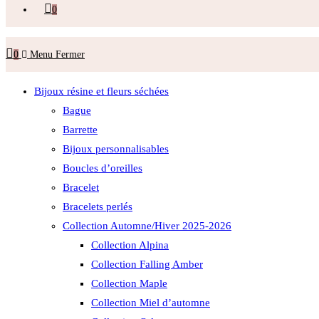
0
0
Menu
Fermer
Bijoux résine et fleurs séchées
Bague
Barrette
Bijoux personnalisables
Boucles d’oreilles
Bracelet
Bracelets perlés
Collection Automne/Hiver 2025-2026
Collection Alpina
Collection Falling Amber
Collection Maple
Collection Miel d’automne