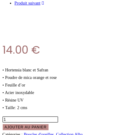
Produit suivant
14.00
€
• Hortensia blanc et Safran
• Poudre de mica orange et rose
• Feuille d’or
• Acier inoxydable
• Résine UV
• Taille: 2 cms
AJOUTER AU PANIER
Catégories :
Boucles d'oreilles
,
Collection Alba