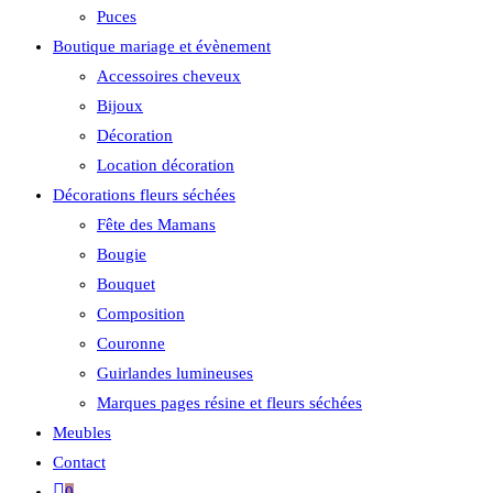
Puces
Boutique mariage et évènement
Accessoires cheveux
Bijoux
Décoration
Location décoration
Décorations fleurs séchées
Fête des Mamans
Bougie
Bouquet
Composition
Couronne
Guirlandes lumineuses
Marques pages résine et fleurs séchées
Meubles
Contact
0