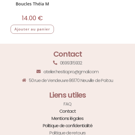
Boucles Théia M
14.00
€
Ajouter au panier
Contact
0699315932
atelier.hestia.pro@gmail.com
50 rue de Vendeuvre 86170 Neuville de Poitou
Liens utiles
FAQ
Contact
Mentions légales
Politique de confidentialité
Politique de retours