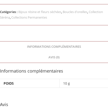
Catégories :
Bijoux résine et fleurs séchées
,
Boucles d'oreilles
,
Collection
Séréna
,
Collections Permanentes
INFORMATIONS COMPLÉMENTAIRES
AVIS (0)
Informations complémentaires
POIDS
10 g
Avis