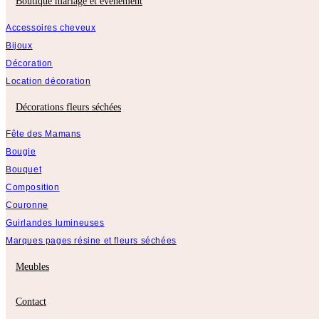
Boutique mariage et évènement
Accessoires cheveux
Bijoux
Décoration
Location décoration
Décorations fleurs séchées
Fête des Mamans
Bougie
Bouquet
Composition
Couronne
Guirlandes lumineuses
Marques pages résine et fleurs séchées
Meubles
Contact