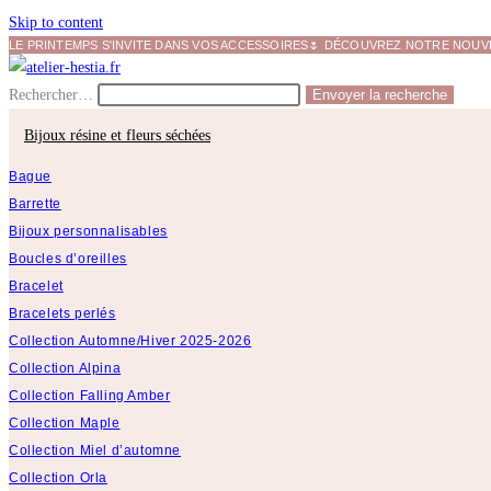
Skip to content
LE PRINTEMPS S'INVITE DANS VOS ACCESSOIRES🌷 DÉCOUVREZ NOTRE NOUVEL
Rechercher…
Envoyer la recherche
Bijoux résine et fleurs séchées
Bague
Barrette
Bijoux personnalisables
Boucles d’oreilles
Bracelet
Bracelets perlés
Collection Automne/Hiver 2025-2026
Collection Alpina
Collection Falling Amber
Collection Maple
Collection Miel d’automne
Collection Orla