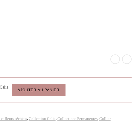
Calia
AJOUTER AU PANIER
 et fleurs séchées
,
Collection Calia
,
Collections Permanentes
,
Collier