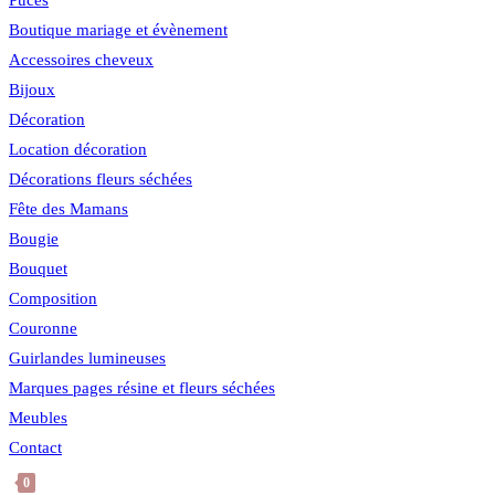
Puces
Boutique mariage et évènement
Accessoires cheveux
Bijoux
Décoration
Location décoration
Décorations fleurs séchées
Fête des Mamans
Bougie
Bouquet
Composition
Couronne
Guirlandes lumineuses
Marques pages résine et fleurs séchées
Meubles
Contact
0